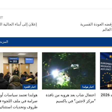
ST
فضه العودة القسرية
إعلان إلى أبناء الجالية ال
لعالم
المزيد
اخبار هولندا
اخبار اللجوء
2
اعتقال شاب بعد هروبه من نافذة
هولندا تعتمد سياسات أور
“مركز لاجئين” في باكسيم
صرامة في ملف اللجوء 
ظروف وتحديات استثنائية