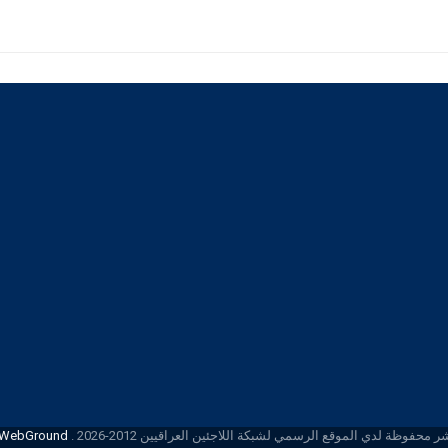
محفوظة لدي الموقع الرسمي لشبكة اللاجئين العراقيين 2012-2026 .
iWebGround