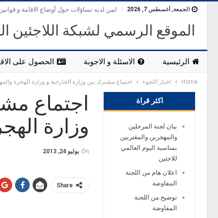
الجمعة, أغسطس 7, 2026
لمن لديه تساؤلات حول أوضاع الاقامة و قوانين
الموقع الرسمي لشبكة اللاجئين ال
الرئيسية
الاسئلة و الاجوبة
الحصول على الاقا
Home
اخبار اللجوء
اجتماع مشترك بين وزارة الخارجية و وزارة الهجرة والم
اجتماع مشت
اكثر قراة
وزارة الهج
بيان لجنة المرحلين
والمهجرين والمغتربين
بمناسبة اليوم العالمي
On
يوليو 24, 2013
للاجئين
اعلان هام من اللجنة
المفاوضة
Share
توضيح من اللجنة
المفاوضة