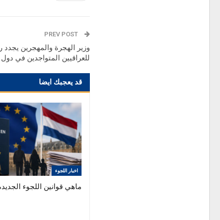
PREV POST
وزير الهجرة والمهجرين يجدد ر
للعراقيين المتواجدين في دول ا
قد يعجبك ايضا
اخبار اللجوء
ماهي قوانين اللجوء الجديده 026