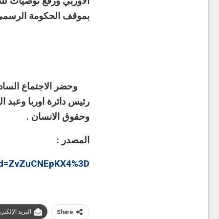
الاوربي ورفع توصيات للحك
بموقف الحكومة الرسمي 
وحضر الاجتماع السادة ال
رئيس دائرة اوربا وعبد ال
وحقوق الانسان .
المصدر :
px?id=ZvZuCNEpKX4%3D
البريد الإلكتر
Share