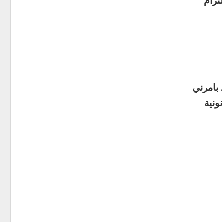
تزام
 بامرني
ونية