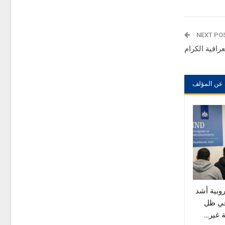
NEXT PO
عراقية الكرام
 عن المؤلف
وبية أشد
في ظل
 غير…