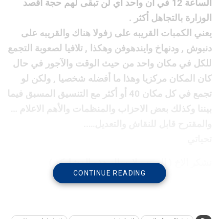
الساعة 12 في آن واحد اي لن تبقى لهم حجة أقصد
الوزارة بالتجاهل أكثر .
يعني الكمبات القريبه على زفولا هناك والقريبه على
دنبوش , ودنهاخ وايندهوفن وهكذا , تلافيا لصعوبة التجمع
للكل في مكان واحد من حيث الوقت والآجور في حال
كان المكان مركزيا وهذا ما أفضله شخصيا , ولكن لو
تجمع في كل مكان 40 أو أكثر مع التنسيق المسبق فيما
بيننا وكذلك بعض الاحزاب والمنظمات والأهم الاعلام …
والمقترح قابل للنقاش والتعديل…..
تحياتي
نشكر الاخ ( الغريب لارسال هذه المشاركة )
CONTINUE READING