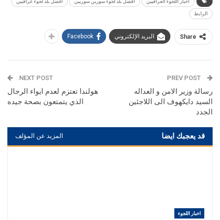
اخبار اللجوء العراقيين
افضل بلد لجوء سورين سوريين
افضل بلد لجوء عراقيين
الرابط
البريد الإلكتروني
Facebook
Share
NEXT POST
PREV POST
رسالة وزير الامن و العداله
هولندا تعتزم لعدم ايواء الرجال
السيد دايكهوف الى اللاجئين
الذي يتمتعون بصحة جيده
الجدد
قد يعجبك ايضا
المزيد عن المؤلف
اخبار اللجوء