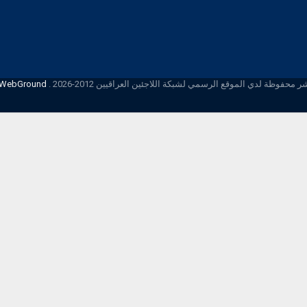
محفوظة لدي الموقع الرسمي لشبكة اللاجئين العراقيين 2012-2026 .
iWebGround