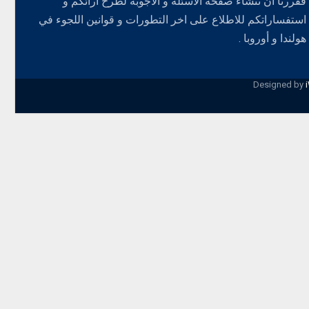
فقررنا ان ننشاء صفحة الاسئلة و الاجوبة لطرح ارائكم و
استفساراتكم للاطلاع على اخر التطورات و قوانين اللجوء في
هولندا و أوروبا .
Designed by