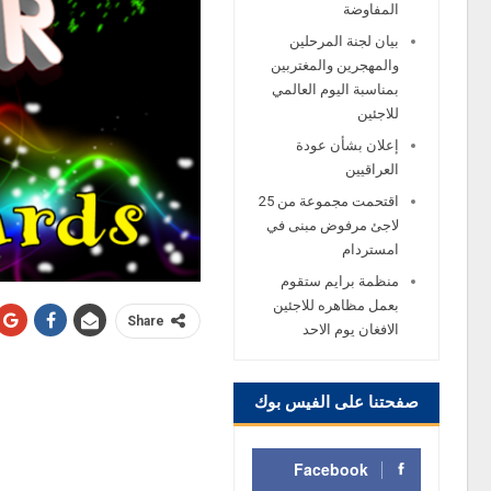
المفاوضة
بيان لجنة المرحلين
والمهجرين والمغتربين
بمناسبة اليوم العالمي
للاجئين
إعلان بشأن عودة
العراقيين
اقتحمت مجموعة من 25
لاجئ مرفوض مبنى في
امستردام
منظمة برايم ستقوم
بعمل مظاهره للاجئين
Share
الافغان يوم الاحد
صفحتنا على الفيس بوك
Facebook