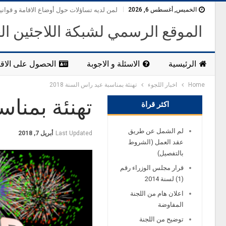
الخميس, أغسطس 6, 2026
لمن لديه تساؤلات حول أوضاع الاقامة و قواني
الموقع الرسمي لشبكة اللاجئين ال
الرئيسية
الاسئلة و الاجوبة
الحصول على الاقا
Home
اخبار اللجوء
تهنئة بمناسبة عيد راس السنة 2018
تهنئة بمناسب
اكثر قراة
لم الشمل عن طريق
Last Updated
أبريل 7, 2018
عقد العمل (الشروط
بالتفصيل)
قرار مجلس الوزراء رقم
(1) لسنة 2014
اعلان هام من اللجنة
المفاوضة
توضيح من اللجنة