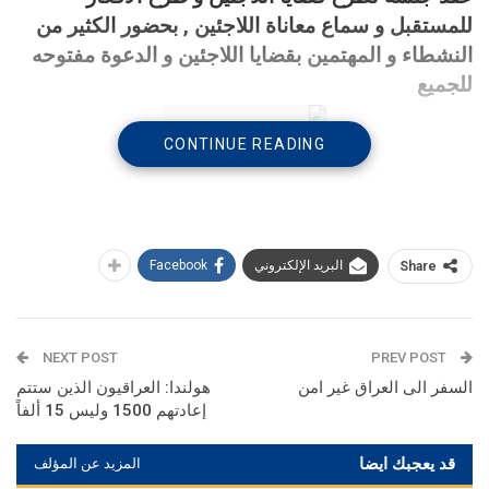
للمستقبل و سماع معاناة اللاجئين , بحضور الكثير من
النشطاء و المهتمين بقضايا اللاجئين و الدعوة مفتوحه
للجميع
CONTINUE READING
البريد الإلكتروني
Facebook
Share
جدول العمل سيكون كالتالي :
NEXT POST
PREV POST
السفر الى العراق غير امن
هولندا: العراقيون الذين ستتم
إعادتهم 1500 وليس 15 ألفاً
تبدء الجلسه الساعة 10 صباحاً
قد يعجبك ايضا
المزيد عن المؤلف
10:30 – 11:00