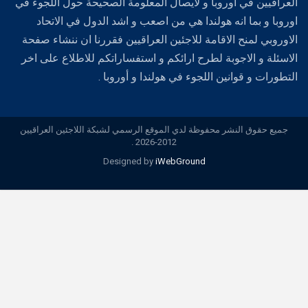
العراقيين في اوروبا و لايصال المعلومة الصحيحة حول اللجوء في
اوروبا و بما انه هولندا هي من اصعب و اشد الدول في الاتحاد
الاوروبي لمنح الاقامة للاجئين العراقيين فقررنا ان ننشاء صفحة
الاسئلة و الاجوبة لطرح ارائكم و استفساراتكم للاطلاع على اخر
التطورات و قوانين اللجوء في هولندا و أوروبا .
جميع حقوق النشر محفوظة لدي الموقع الرسمي لشبكة اللاجئين العراقيين
2012-2026 .
Designed by
iWebGround