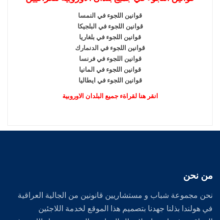
كثير من ساهم و شارك في جميع الاعتصامات منذ
قوانين اللجوء في النمسا
اعتصام تيرابل الى اعتصام دنهاخ
قوانين اللجوء في البلجيكا
قوانين اللجوء في بلغاريا
قوانين اللجوء في الدنمارك
قوانين اللجوء في فرنسا
ملاحظة : الاعلام الهولندي ايضا سيكون متواجد ,
قوانين اللجوء في المانيا
الراغبين بالذهاب يجب عليهم التواجد يوم 17 – 2 –
قوانين اللجوء في ايطاليا
2013
انقر هنا لقراةء جميع البلدان الاوروبية
الموقع الرسمي لشبكة اللاجئين العراقيين في هولندا
من نحن
نحن مجموعة شباب و مستشاريين قانونين من الجالية العراقية
في هولندا بذلنا جهدنا بتصميم هذا الموقع لخدمة اللاجئين