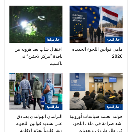
سيتم التقاط بعض الصور من اللاجئين و الحظار
13:00 – 13:45
استراحة
14:00 – 15:00
اخبار اللجوء
اخبار هولندا
محاضرة وثائقية مصورة و المحاضرة مركزه على
ماهي قوانين اللجوء الجديده
اعتقال شاب بعد هروبه من
القضايا الاجتماعية , مثل اللاجئين
2026
نافذة “مركز لاجئين” في
باكسيم
15:15 – 16:00
استراحة
16:15 – 17:30
سيتم عرض فلم وثائقي للعائدين قسرا من هولندا الى
بلدانهم
اخبار اللجوء
اخبار اللجوء
هولندا تعتمد سياسات أوروبية
البرلمان الهولندي يصادق
أشد صرامة في ملف اللجوء
على تشديد قوانين اللجوء،
في ظل ظروف وتحديات
ويقر قانوناً يجرّم الإقامة