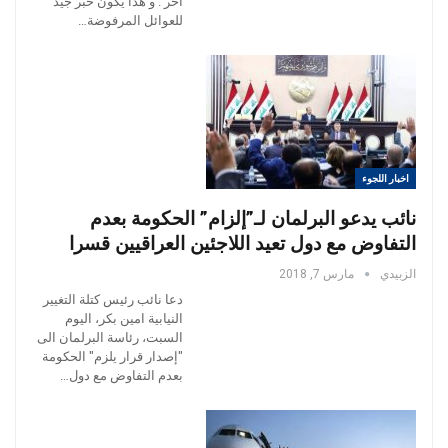
اخر . و هذا يكون خبر جيد
للعوائل المرفوضة…
اخبار اللجوء
نائب يدعو البرلمان لـ”إلزام” الحكومة بعدم
التفاوض مع دول تعيد اللاجئين العراقيين قسرا
الزبيدي
مارس 7, 2018
دعا نائب رئيس كتلة التغيير
النيابية امين بكر، اليوم
السبت، رئاسة البرلمان الى
"إصدار قرار يلزم" الحكومة
بعدم التفاوض مع دول…