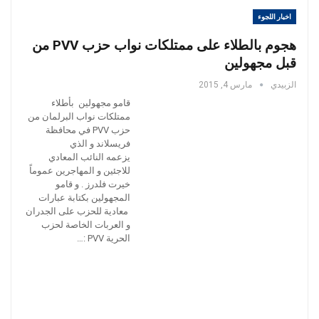
اخبار اللجوء
هجوم بالطلاء على ممتلكات نواب حزب PVV من
قبل مجهولين
الزبيدي
مارس 4, 2015
قامو مجهولين بأطلاء
ممتلكات نواب البرلمان من
حزب PVV في محافظة
فريسلاند و الذي
يزعمه النائب المعادي
للاجئين و المهاجرين عموماً
خيرت فلدرز . و قامو
المجهولين بكتابة عبارات
معادية للحزب على الجدران
و العربات الخاصة لحزب
الحرية PVV :…