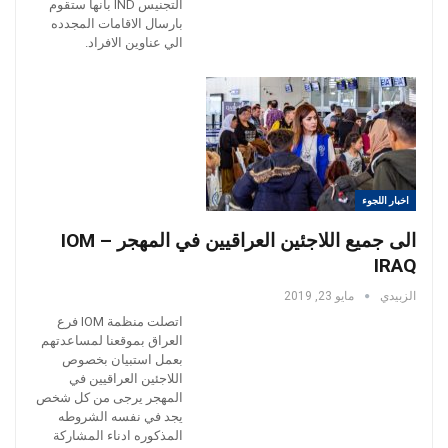
التجنيس IND بانها ستقوم
بارسال الاقامات المجدده
الي عناوين الافراد.
اخبار اللجوء
الى جميع اللاجئين العراقيين في المهجر – IOM
IRAQ
الزبيدي
مايو 23, 2019
اتصلت منظمة IOM فرع
العراق بموقعنا لمساعدتهم
بعمل استبيان بخصوص
اللاجئين العراقيين في
المهجر يرجى من كل شخص
يجد في نفسه الشروطه
المذكوره ادناء المشاركة