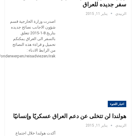
سفر جديده للعراق
الزبيدي
يناير 11, 2015
اصدرت وزارة الخارجية قسم
شؤون الاجانب نصائح جديده
بتاريخ 8-1-2015 تتعلق
بالسفر الى العراق يمكنكم
تحميل و قراةء هذه النصائح
من الرابط الادناء :
l/onderwerpen/reisadviezen/irak
اخبار اللجوء
هولندا لن تتخلى عن دعم العراق عسكريًا وإنسانيًا
الزبيدي
يناير 11, 2015
أكدت هولندا خلال اجتماع