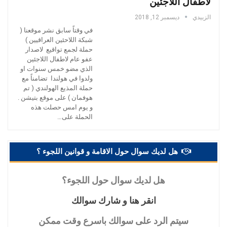
لاطفال اللاجئين
الزبيدي
ديسمبر 12, 2018
في وقتاً سابق نشر موقعنا (
شبكة اللاحئين العراقيين )
حملة لجمع تواقيع لاصدار
عفو عام لاطفال اللاجئين
الذي مضو خمس سنوات او
ولدوا في هولندا تضامناً مع
حملة المذيع الهولندي ( تم
هوفمان ) على موقع بتيشن .
و يوم امس حصلت هذه
الحملة على
…
هل لديك سوال حول الاقامة و قوانين اللجوء ؟
هل
لديك سوال حول اللجوء؟
انقر
هنا و شارك سوالك
سيتم
الرد على سوالك باسرع وقت ممكن