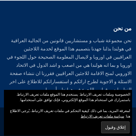
من نحن
نحن مجموعة شباب و مستشاريين قانونين من الجالية العراقية
في هولندا بذلنا جهدنا بتصميم هذا الموقع لخدمة اللاجئين
العراقيين في اوروبا و لايصال المعلومة الصحيحة حول اللجوء في
اوروبا و بما انه هولندا هي من اصعب و اشد الدول في الاتحاد
الاوروبي لمنح الاقامة للاجئين العراقيين فقررنا ان ننشاء صفحة
الاسئلة و الاجوبة لطرح ارائكم و استفساراتكم للاطلاع على اخر
التطورات و قوانين اللجوء في هولندا و أوروبا .
الخصوصية وملفات تعريف الارتباط: يستخدم هذا الموقع ملفات تعريف الارتباط.
باستمرارك في استخدام هذا الموقع الإلكتروني، فإنك توافق على استخدامها.
لمعرفة المزيد، بما في ذلك كيفية التحكم في ملفات تعريف الارتباط، يُرجى الاطلاع
جميع حقوق النشر محفوظة لدي الموقع الرسمي لشبكة اللاجئين العراقيين
هنا:
سياسة ملفات تعريف الارتباط
2012-2026 .
Designed by
iWebGround