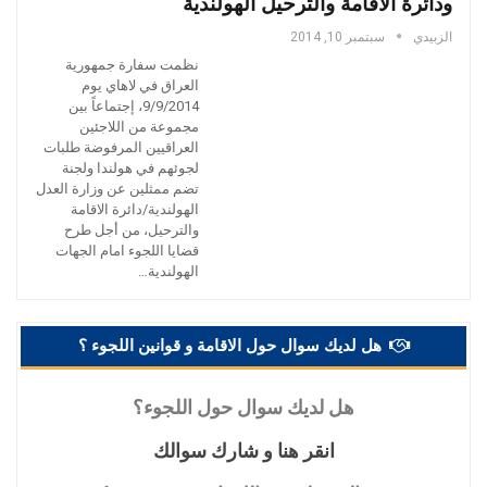
ودائرة الاقامة والترحيل الهولندية
الزبيدي
سبتمبر 10, 2014
نظمت سفارة جمهورية
العراق في لاهاي يوم
9/9/2014، إجتماعاً بين
مجموعة من اللاجئين
العراقيين المرفوضة طلبات
لجوئهم في هولندا ولجنة
تضم ممثلين عن وزارة العدل
الهولندية/دائرة الاقامة
والترحيل، من أجل طرح
قضايا اللجوء امام الجهات
الهولندية…
هل لديك سوال حول الاقامة و قوانين اللجوء ؟
هل
لديك سوال حول اللجوء؟
انقر
هنا و شارك سوالك