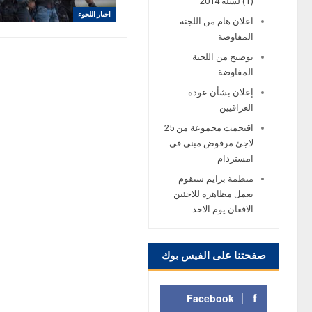
(1) لسنة 2014
اخبار اللجوء
اعلان هام من اللجنة
المفاوضة
توضيح من اللجنة
المفاوضة
إعلان بشأن عودة
العراقيين
اقتحمت مجموعة من 25
لاجئ مرفوض مبنى في
امستردام
منظمة برايم ستقوم
بعمل مظاهره للاجئين
الافغان يوم الاحد
صفحتنا على الفيس بوك
Facebook