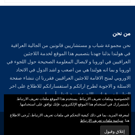
من نحن
نحن مجموعة شباب و مستشاريين قانونين من الجالية العراقية
في هولندا بذلنا جهدنا بتصميم هذا الموقع لخدمة اللاجئين
العراقيين في اوروبا و لايصال المعلومة الصحيحة حول اللجوء في
اوروبا و بما انه هولندا هي من اصعب و اشد الدول في الاتحاد
الاوروبي لمنح الاقامة للاجئين العراقيين فقررنا ان ننشاء صفحة
الاسئلة و الاجوبة لطرح ارائكم و استفساراتكم للاطلاع على اخر
التطورات و قوانين اللجوء في هولندا و أوروبا .
الخصوصية وملفات تعريف الارتباط: يستخدم هذا الموقع ملفات تعريف الارتباط.
باستمرارك في استخدام هذا الموقع الإلكتروني، فإنك توافق على استخدامها.
لمعرفة المزيد، بما في ذلك كيفية التحكم في ملفات تعريف الارتباط، يُرجى الاطلاع
جميع حقوق النشر محفوظة لدي الموقع الرسمي لشبكة اللاجئين العراقيين
هنا:
سياسة ملفات تعريف الارتباط
2012-2026 .
Designed by
iWebGround