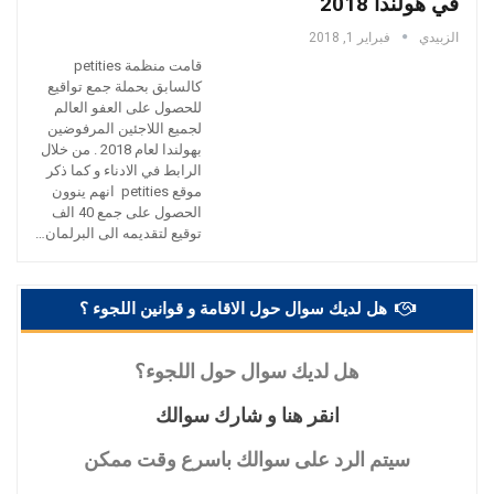
في هولندا 2018
الزبيدي
فبراير 1, 2018
قامت منظمة petities
كالسابق بحملة جمع تواقيع
للحصول على العفو العالم
لجميع اللاجئين المرفوضين
بهولندا لعام 2018 . من خلال
الرابط في الادناء و كما ذكر
موقع petities انهم ينوون
الحصول على جمع 40 الف
توقيع لتقديمه الى البرلمان…
هل لديك سوال حول الاقامة و قوانين اللجوء ؟
هل
لديك سوال حول اللجوء؟
انقر
هنا و شارك سوالك
سيتم
الرد على سوالك باسرع وقت ممكن