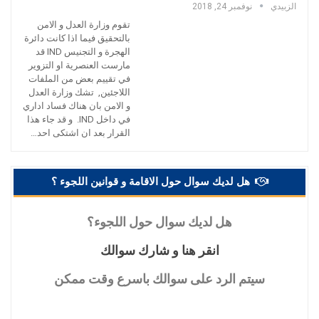
الزبيدي
نوفمبر 24, 2018
تقوم وزارة العدل و الامن
بالتحقيق فيما اذا كانت دائرة
الهجرة و التجنيس IND قد
مارست العنصرية او التزوير
في تقييم بعض من الملفات
اللاجئين, تشك وزارة العدل
و الامن بان هناك فساد اداري
في داخل IND. و قد جاء هذا
القرار بعد ان اشتكى احد…
هل لديك سوال حول الاقامة و قوانين اللجوء ؟
هل
لديك سوال حول اللجوء؟
انقر
هنا و شارك سوالك
سيتم
الرد على سوالك باسرع وقت ممكن