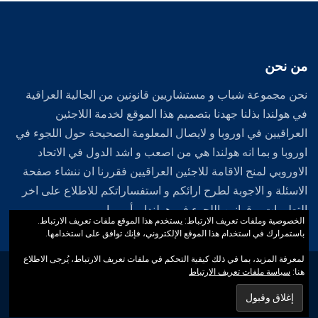
من نحن
نحن مجموعة شباب و مستشاريين قانونين من الجالية العراقية
في هولندا بذلنا جهدنا بتصميم هذا الموقع لخدمة اللاجئين
العراقيين في اوروبا و لايصال المعلومة الصحيحة حول اللجوء في
اوروبا و بما انه هولندا هي من اصعب و اشد الدول في الاتحاد
الاوروبي لمنح الاقامة للاجئين العراقيين فقررنا ان ننشاء صفحة
الاسئلة و الاجوبة لطرح ارائكم و استفساراتكم للاطلاع على اخر
التطورات و قوانين اللجوء في هولندا و أوروبا .
الخصوصية وملفات تعريف الارتباط: يستخدم هذا الموقع ملفات تعريف الارتباط.
باستمرارك في استخدام هذا الموقع الإلكتروني، فإنك توافق على استخدامها.
لمعرفة المزيد، بما في ذلك كيفية التحكم في ملفات تعريف الارتباط، يُرجى الاطلاع
جميع حقوق النشر محفوظة لدي الموقع الرسمي لشبكة اللاجئين العراقيين
هنا:
سياسة ملفات تعريف الارتباط
2012-2026 .
Designed by
iWebGround