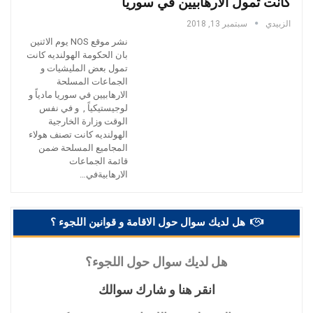
كانت تمول الارهابيين في سوريا
الزبيدي
سبتمبر 13, 2018
نشر موقع NOS يوم الاثنين
بان الحكومة الهولنديه كانت
تمول بعض المليشيات و
الجماعات المسلحة
الارهابيين في سوريا مادياً و
لوجيستيكياً , و في نفس
الوقت وزارة الخارجية
الهولنديه كانت تصنف هولاء
المجاميع المسلحة ضمن
قائمة الجماعات
الارهابيةفي…
هل لديك سوال حول الاقامة و قوانين اللجوء ؟
هل
لديك سوال حول اللجوء؟
انقر
هنا و شارك سوالك