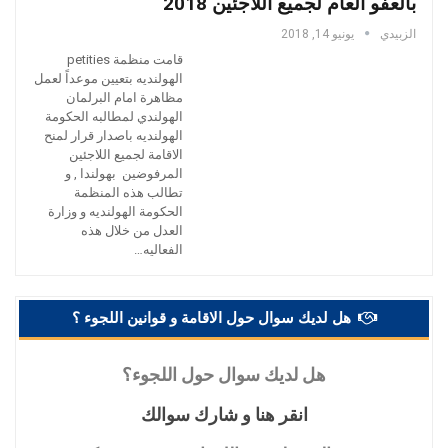
بالعفو العام لجميع اللاجئين 2018
الزبيدي
يونيو 14, 2018
قامت منظمة petities
الهولنديه بتعيين موعداً لعمل
مظاهرة امام البرلمان
الهولندي لمطالبه الحكومة
الهولنديه باصدار قرار لمنح
الاقامة لجميع اللاجئين
المرفوضين بهولندا , و
تطالب هذه المنظمة
الحكومة الهولنديه و وزارة
العدل من خلال هذه
الفعاليه…
هل لديك سوال حول الاقامة و قوانين اللجوء ؟
هل
لديك سوال حول اللجوء؟
انقر
هنا و شارك سوالك