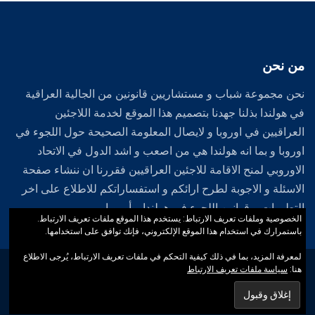
من نحن
نحن مجموعة شباب و مستشاريين قانونين من الجالية العراقية
في هولندا بذلنا جهدنا بتصميم هذا الموقع لخدمة اللاجئين
العراقيين في اوروبا و لايصال المعلومة الصحيحة حول اللجوء في
اوروبا و بما انه هولندا هي من اصعب و اشد الدول في الاتحاد
الاوروبي لمنح الاقامة للاجئين العراقيين فقررنا ان ننشاء صفحة
الاسئلة و الاجوبة لطرح ارائكم و استفساراتكم للاطلاع على اخر
التطورات و قوانين اللجوء في هولندا و أوروبا .
الخصوصية وملفات تعريف الارتباط: يستخدم هذا الموقع ملفات تعريف الارتباط.
باستمرارك في استخدام هذا الموقع الإلكتروني، فإنك توافق على استخدامها.
لمعرفة المزيد، بما في ذلك كيفية التحكم في ملفات تعريف الارتباط، يُرجى الاطلاع
جميع حقوق النشر محفوظة لدي الموقع الرسمي لشبكة اللاجئين العراقيين
هنا:
سياسة ملفات تعريف الارتباط
2012-2026 .
Designed by
iWebGround