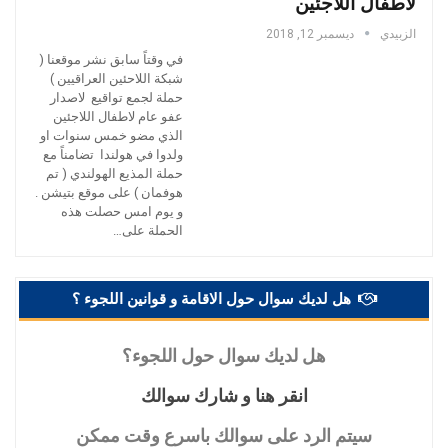
لاطفال اللاجئين
الزبيدي
ديسمبر 12, 2018
في وقتاً سابق نشر موقعنا (
شبكة اللاحئين العراقيين )
حملة لجمع تواقيع لاصدار
عفو عام لاطفال اللاجئين
الذي مضو خمس سنوات او
ولدوا في هولندا تضامناً مع
حملة المذيع الهولندي ( تم
هوفمان ) على موقع بتيشن .
و يوم امس حصلت هذه
الحملة على
…
هل لديك سوال حول الاقامة و قوانين اللجوء ؟
هل
لديك سوال حول اللجوء؟
انقر
هنا و شارك سوالك
سيتم
الرد على سوالك باسرع وقت ممكن