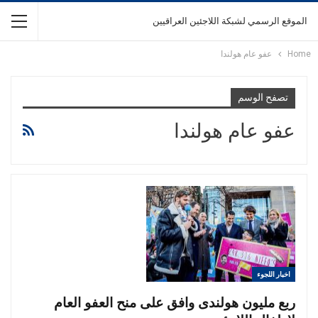
الموقع الرسمي لشبكة اللاجئين العراقيين
Home
عفو عام هولندا
تصفح الوسم
عفو عام هولندا
اخبار اللجوء
ربع مليون هولندى وافق على منح العفو العام