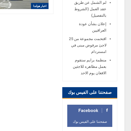
لم الشمل عن طريق
اخبار هولندا
عقد العمل (الشروط
بالتفصيل)
إعلان بشأن عودة
العراقيين
اقتحمت مجموعة من 25
لاجئ مرفوض مبنى في
امستردام
منظمة برايم ستقوم
بعمل مظاهره للاجئين
الافغان يوم الاحد
صفحتنا على الفيس بوك
Facebook
صفحتنا على الفيس بوك