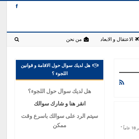
الاعتقال و الابعاد
من نحن
هل لديك سوال حول الاقامة و قوانين
اللجوء ؟
هل
لديك سوال حول اللجوء؟
انقر
هنا و شارك سوالك
سيتم
الرد على سوالك باسرع وقت
ممكن
وقع حادث طعن في شمال برابانت راح ضحيته شاب هولندي يبلغ من العمر 18 عاماً "