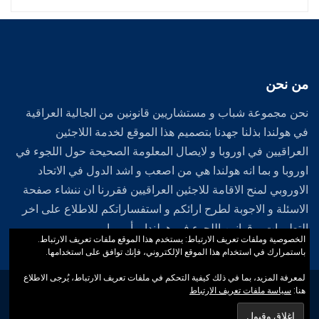
من نحن
نحن مجموعة شباب و مستشاريين قانونين من الجالية العراقية
في هولندا بذلنا جهدنا بتصميم هذا الموقع لخدمة اللاجئين
العراقيين في اوروبا و لايصال المعلومة الصحيحة حول اللجوء في
اوروبا و بما انه هولندا هي من اصعب و اشد الدول في الاتحاد
الاوروبي لمنح الاقامة للاجئين العراقيين فقررنا ان ننشاء صفحة
الاسئلة و الاجوبة لطرح ارائكم و استفساراتكم للاطلاع على اخر
التطورات و قوانين اللجوء في هولندا و أوروبا .
الخصوصية وملفات تعريف الارتباط: يستخدم هذا الموقع ملفات تعريف الارتباط.
باستمرارك في استخدام هذا الموقع الإلكتروني، فإنك توافق على استخدامها.
لمعرفة المزيد، بما في ذلك كيفية التحكم في ملفات تعريف الارتباط، يُرجى الاطلاع
جميع حقوق النشر محفوظة لدي الموقع الرسمي لشبكة اللاجئين العراقيين
هنا:
سياسة ملفات تعريف الارتباط
2012-2026 .
Designed by
iWebGround