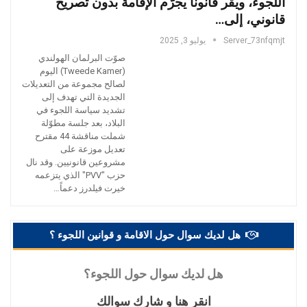
اللجوء، ويقر قانوناً يجرّم الإقامة بدون تصريح
قانوني، إلى…
Server_73nfqmjt
يوليو 3, 2025
صوّت البرلمان الهولندي
(Tweede Kamer) اليوم
لصالح مجموعة من التعديلات
الجديدة التي تهدف إلى
تشديد سياسة اللجوء في
البلاد، بعد جلسة مطوّلة
شملت مناقشة 44 مقترح
تعديل موزعة على
مشروعين قانونيين. وقد نال
حزب "PVV" الذي يتزعمه
خيرت فيلدرز دعماً…
هل لديك سوال حول الاقامة و قوانين اللجوء ؟
هل
لديك سوال حول اللجوء؟
انقر
هنا و شارك سوالك