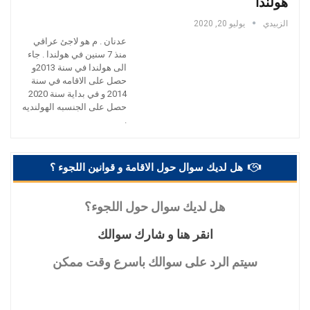
هولندا
الزبيدي
يوليو 20, 2020
عدنان . م هو لاجئ عراقي
منذ 7 سنين في هولندا . جاء
الى هولندا في سنة 2013و
حصل على الاقامه في سنة
2014 و في بداية سنة 2020
حصل على الجنسبه الهولنديه
.
هل لديك سوال حول الاقامة و قوانين اللجوء ؟
هل
لديك سوال حول اللجوء؟
انقر
هنا و شارك سوالك
سيتم
الرد على سوالك باسرع وقت ممكن