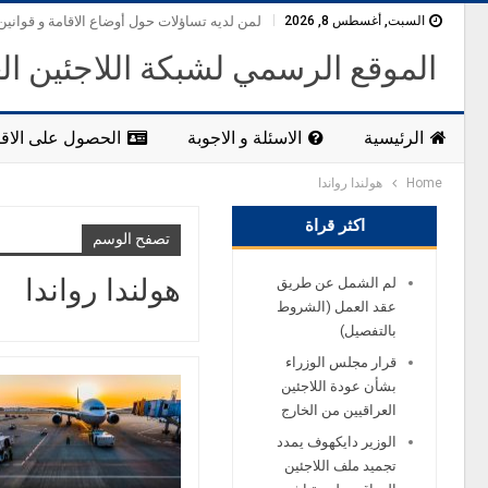
السبت, أغسطس 8, 2026
لمن لديه تساؤلات حول أوضاع الاقامة و قوانين
الموقع الرسمي لشبكة اللاجئين ال
الرئيسية
الاسئلة و الاجوبة
الحصول على الاقا
Home
هولندا رواندا
اكثر قراة
تصفح الوسم
هولندا رواندا
لم الشمل عن طريق
عقد العمل (الشروط
بالتفصيل)
قرار مجلس الوزراء
بشأن عودة اللاجئين
العراقيين من الخارج
الوزير دايكهوف يمدد
تجميد ملف اللاجئين