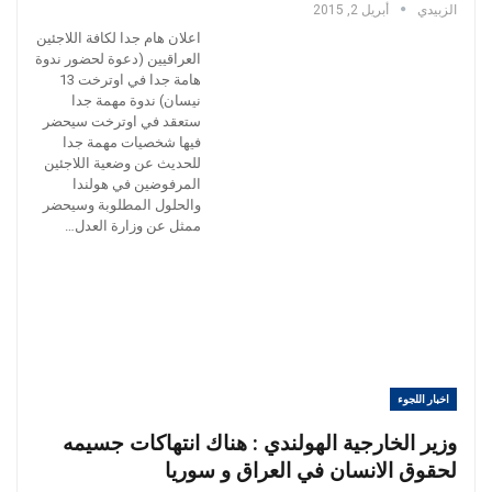
الزبيدي
أبريل 2, 2015
اعلان هام جدا لكافة اللاجئين
العراقيين (دعوة لحضور ندوة
هامة جدا في اوترخت 13
نيسان) ندوة مهمة جدا
ستعقد في اوترخت سيحضر
فيها شخصيات مهمة جدا
للحديث عن وضعية اللاجئين
المرفوضين في هولندا
والحلول المطلوبة وسيحضر
ممثل عن وزارة العدل…
اخبار اللجوء
وزير الخارجية الهولندي : هناك انتهاكات جسيمه
لحقوق الانسان في العراق و سوريا