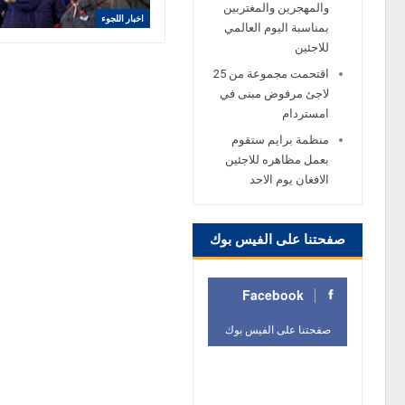
والمهجرين والمغتربين
اخبار اللجوء
بمناسبة اليوم العالمي
للاجئين
اقتحمت مجموعة من 25
لاجئ مرفوض مبنى في
امستردام
منظمة برايم ستقوم
بعمل مظاهره للاجئين
الافغان يوم الاحد
صفحتنا على الفيس بوك
Facebook
صفحتنا على الفيس بوك
صفحتنا على الفيس
بوك