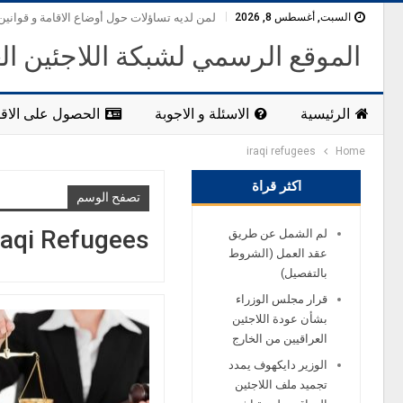
السبت, أغسطس 8, 2026
لمن لديه تساؤلات حول أوضاع الاقامة و قوانين
الموقع الرسمي لشبكة اللاجئين ال
الرئيسية
الاسئلة و الاجوبة
الحصول على الاقا
iraqi refugees
Home
اكثر قراة
تصفح الوسم
raqi Refugees
لم الشمل عن طريق
عقد العمل (الشروط
بالتفصيل)
قرار مجلس الوزراء
بشأن عودة اللاجئين
العراقيين من الخارج
الوزير دايكهوف يمدد
تجميد ملف اللاجئين