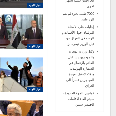
العراقيين لستة اشهر
اخبار اللجوء
اخرى
7000 طلب لجوء لم يتم
الرد عليه.
إجابات على الأسئلة
البرلمان حول الأقليات و
الوضع في العراق من
قبل الوزير تيمرمانز
اخبار اللجوء
وكيل وزارة الهجرة
والمهجرين يستقبل
القائم بالإعمال في
السفارة الهولندية
ويؤكد:لانقبل بعودة
المهاجرين قسراً الى
العراق
اخبار اللجوء
قوانين اللجوء الجديدة -
سيتم الغاء الاقامات
الخمس سنين