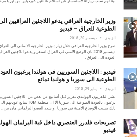
بينا لهم سبب زيارتنا لاستفسار عن استلام عائلتين كورديتين من اوربا مر
وزير الخارجية العراقي يدعو اللاجئين العراقيين الى
الطوعية للعراق – فيديو
الزبيدي
ديسمبر 20, 2018
ديسمبر 2018 بان الوضع الامني في العراق استقر و يدعو اللاجئين العرا
العوده الى العراق .
فيديو : اللاجئين السوريين في هولندا يرغبون العود
الطوعية الى سوريا و هولندا تمانع
الزبيدي
يناير 29, 2018
نشر التلفزيون الهولندي تقرير قبل أسابيع عن بعض من اللاجئين السوريي
يرغبون بالعودة الطوعية الى سوريا الا ان منظمة IOM ت
ذلك بسبب الأوضاع الأمنية في سوريا . و شدد العضو البرلماني هان تين…
تصريحات فلدرز العنصري داخل قبة البرلمان الهول
فيديو