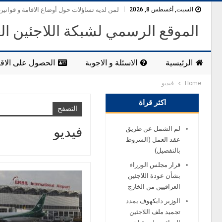
السبت, أغسطس 8, 2026
لمن لديه تساؤلات حول أوضاع الاقامة و قوانين
الموقع الرسمي لشبكة اللاجئين ال
الرئيسية
الاسئلة و الاجوبة
الحصول على الاقا
Home
فيديو
اكثر قراة
التصفح
فيديو
لم الشمل عن طريق
عقد العمل (الشروط
بالتفصيل)
قرار مجلس الوزراء
بشأن عودة اللاجئين
العراقيين من الخارج
الوزير دايكهوف يمدد
تجميد ملف اللاجئين