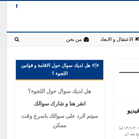
الاعتقال و الابعاد
من نحن
هل لديك سوال حول الاقامة و قوانين
اللجوء ؟
هل
لديك سوال حول اللجوء؟
انقر
هنا و شارك سوالك
يديو
سيتم
الرد على سوالك باسرع وقت
ممكن
بشرى سارة الى اللاجئين العراقيين في اوربا كان اليوم الاحد المصادف ١٣/١/٢٠١٩ لنا
ح بعد ان