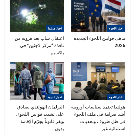
اخبار اللجوء
اخبار هولندا
ماهي قوانين اللجوء الجديده
اعتقال شاب بعد هروبه من
2026
نافذة “مركز لاجئين” في
باكسيم
اخبار اللجوء
اخبار اللجوء
هولندا تعتمد سياسات أوروبية
البرلمان الهولندي يصادق
أشد صرامة في ملف اللجوء
على تشديد قوانين اللجوء،
في ظل ظروف وتحديات
ويقر قانوناً يجرّم الإقامة
استثنائية غير…
بدون…