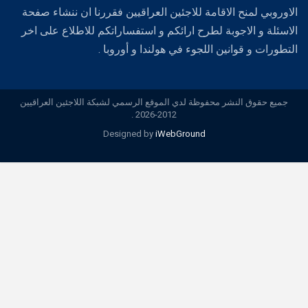
الاوروبي لمنح الاقامة للاجئين العراقيين فقررنا ان ننشاء صفحة
الاسئلة و الاجوبة لطرح ارائكم و استفساراتكم للاطلاع على اخر
التطورات و قوانين اللجوء في هولندا و أوروبا .
جميع حقوق النشر محفوظة لدي الموقع الرسمي لشبكة اللاجئين العراقيين
2012-2026 .
Designed by
iWebGround