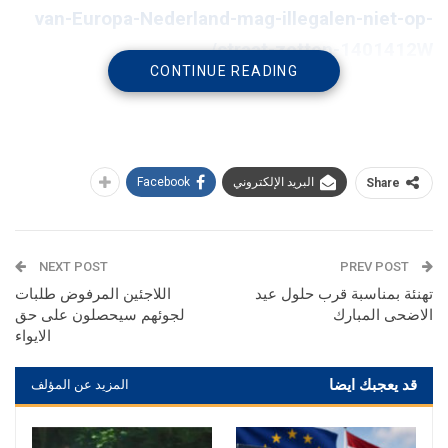
van-Europa-Nederland-mag-illegalen-niet-op-
straat-zetten-1401412W/
CONTINUE READING
البريد الإلكتروني
Facebook
Share
NEXT POST
PREV POST
تهنئة بمناسبة قرب حلول عيد
اللاجئين المرفوض طلبات
الاضحى المبارك
لجوئهم سيحصلون على حق
الايواء
قد يعجبك ايضا
المزيد عن المؤلف