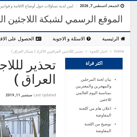
الجمعة, أغسطس 7, 2026
لمن لديه تساؤلات حول أوضاع الاقامة و قوانين
الموقع الرسمي لشبكة اللاجئين ال
الرئيسية
الاسئلة و الاجوبة
الحصول على الاقا
Home
اخبار اللجوء
تحذير لللاجئين العراقيين الاكراد ( شمال العراق )
تحذير لللاج
اكثر قراة
العراق )
بيان لجنة المرحلين
والمهجرين والمغتربين
بمناسبة اليوم العالمي
Last Updated
سبتمبر 11, 2019
للاجئين
اعلان هام من اللجنة
المفاوضة
توضيح من اللجنة
المفاوضة