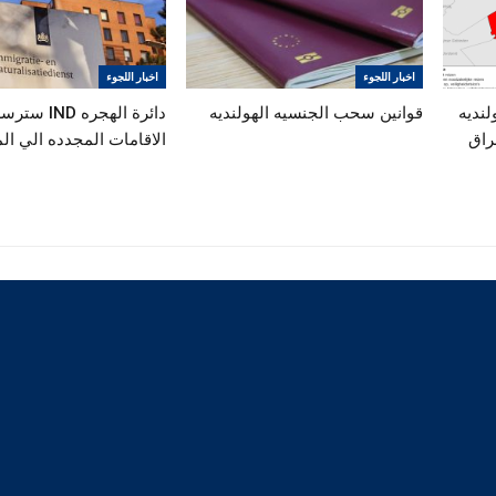
اخبار اللجوء
اخبار اللجوء
لنديه
قوانين سحب الجنسيه الهولنديه
دائرة الهجره IND س
راق
الاقامات المجدده الي ال