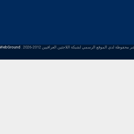
محفوظة لدي الموقع الرسمي لشبكة اللاجئين العراقيين 2012-2026 .
iWebGround