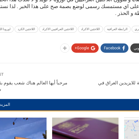
على اي مستمسك رسمى لوضع بصمة صح على هذا الخبر . لذا نست
 و الحذر .
ري
الرابطة العراقية
اللاجئين الاكراد
اللاجئين العراقيين الاكراد
اللاجئين الكرد
اوروبا ال
وني
Facebook
Google+
ST
ة للايزيدين العراق في
مرحباً أيها العالم هناك شعب يقوم بث
ش
المزيد