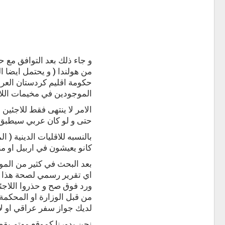
و جاء ذلك بعد التوافق مع ح
من هولندا ( و يحتمل ايضا ا
حكومة اقليم كردستان العراق
الموجودين في مخيمات اللا
الامر لا ينتهى فقط للاجئين
حتى و لو كان عربي سيطبق ع
بالنسبه للاقليات الدينية ( ا
كانو يعيشون في اربيل او 
بعد البحث في كثير من الموا
اي تقرير رسمي لصحة هذا ال
ورد فوق صح و حذروا اللاجئ
من قبل الوزارة او المحكمة.
لديك جواز سفر عراقي او لا ,
نحن بدورنا كموقع مهتم بقضاي