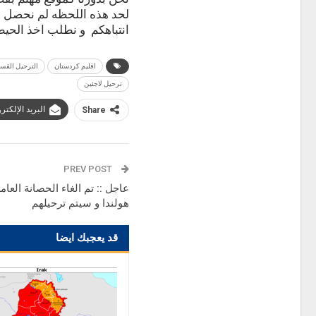
لحد هذه اللحظه لم نحصل 
انتباهكم و نطلب اخذ الحيطة
اقليم كردستان
الترحيل القس
ترحيل لاجئين
البريد الإلكتر
Share
PREV POST
عاجل :: تم الغاء الحصانة العام
هولندا و سيتم ترحيلهم
قد يعجبك ايضا