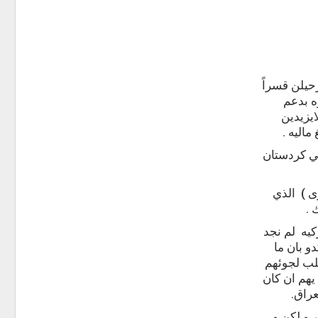
حيلن قسراً
ه بدعم
ايزيدين
اليه .
في كردستان
رى ) الذي
 .
كيه لم نجد
و بان ما
لب لجوئهم
يهم ان كان
عراق.
ر و لكن و