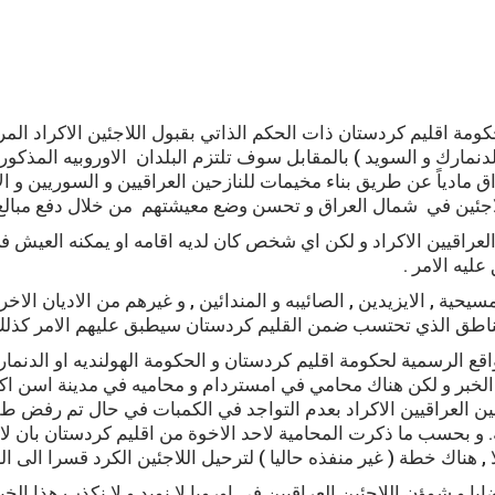
كومة اقليم كردستان ذات الحكم الذاتي بقبول اللاجئين الاكراد المر
لدنمارك و السويد ) بالمقابل سوف تلتزم البلدان الاوروبيه المذكور
 مادياً عن طريق بناء مخيمات للنازحين العراقيين و السوريين و ال
جئين في شمال العراق و تحسن وضع معيشتهم من خلال دفع مبالغ م
 العراقيين الاكراد و لكن اي شخص كان لديه اقامه او يمكنه العيش 
ليه الامر .
لمسيحية , الايزيدين , الصائيبه و المندائين , و غيرهم من الاديان الاخ
مناطق الذي تحتسب ضمن القليم كردستان سيطبق عليهم الامر كذلك
قع الرسمية لحكومة اقليم كردستان و الحكومة الهولنديه او الدنمار
خبر و لكن هناك محامي في امستردام و محاميه في مدينة اسن اكد
ين العراقيين الاكراد بعدم التواجد في الكمبات في حال تم رفض ط
 و بحسب ما ذكرت المحامية لاحد الاخوة من اقليم كردستان بان لا 
 هناك خطة ( غير منفذه حاليا ) لترحيل اللاجئين الكرد قسرا الى ال
ا و شوؤن اللاجئين العراقيين في اوروبا لا نويد و لا نكذب هذا الخب