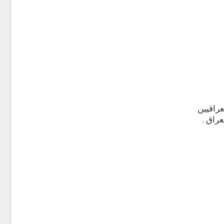
عراقيين
راق .