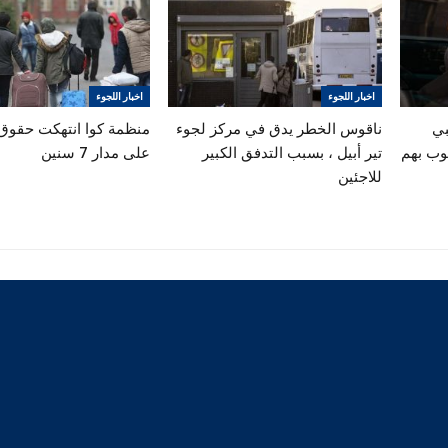
اخبار اللجوء
اخبار اللجوء
بي
ناقوس الخطر يدق في مركز لجوء
منظمة كوا انتهكت حقوق 
وب بهم
تير أبيل ، بسبب التدفق الكبير
على مدار 7 سنين
للاجئين