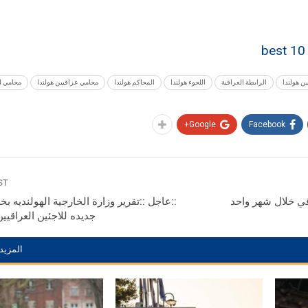
best 10
 هولندا
الرابطة العراقية
اللجوء هولندا
المحاكم هولندا
محامي عراقيين هولندا
محامي لج
Google+
Facebook
ST
::عاجل ::تقرير وزارة الخارجية الهولنديه 
جديده للاجئين العراقيين ل
المزيد