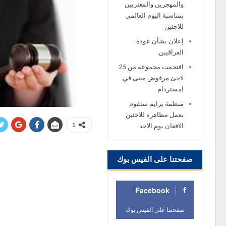
والمهجرين والمغتربين
بمناسبة اليوم العالمي
للاجئين
إعلان بشأن عودة
العراقيين
اقتحمت مجموعة من 25
لاجئ مرفوض مبنى في
امستردام
منظمة برايم ستقوم
بعمل مظاهره للاجئين
1
الافغان يوم الاحد
صفحتنا على الفيس بوك
Facebook
صفحتنا على الفيس بوك