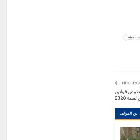
وء هولندا
NEXT PO
بخصوص قوانين
سنة 2020
 عن المؤلف