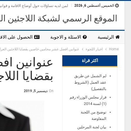
الخميس, أغسطس 6, 2026
لمن لديه تساؤلات حول أوضاع الاقامة و قواني
الموقع الرسمي لشبكة اللاجئين ال
الرئيسية
الاسئلة و الاجوبة
الحصول على الاقا
Home
اخبار اللجوء
عنوانين افضل عشر محامين خاصين بقضايا اللاجئين العرا
عنوانين ا
اكثر قراة
بقضايا اللا
لم الشمل عن طريق
عقد العمل (الشروط
بالتفصيل)
On
ديسمبر 5, 2019
قرار مجلس الوزراء رقم
(1) لسنة 2014
توضيح من اللجنة
المفاوضة
بيان لجنة المرحلين