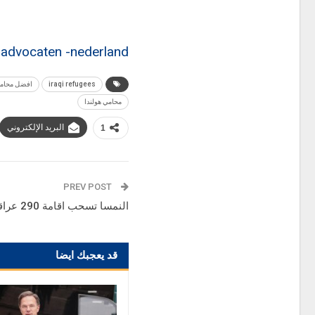
 advocaten -nederland
iraqi refugees
افضل محامين
محامي هولندا
البريد الإلكتروني
1
PREV POST
النمسا تسحب اقامة 290 عراقي خلال شهر واحد
قد يعجبك ايضا