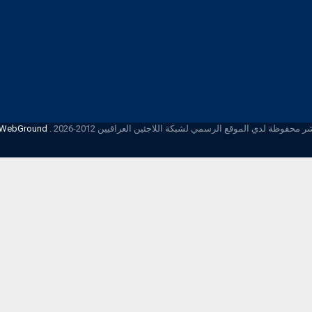
محفوظة لدي الموقع الرسمي لشبكة اللاجئين العراقيين 2012-2026 .
iWebGround