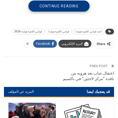
CONTINUE READING
اجدد قوانين اللجوء هولندا
قوانين اللجوء هولندا
قوانين اللجوء هولندا 2026
البريد الإلكتروني
Facebook
Share
PREV POST
اعتقال شاب بعد هروبه من
نافذة “مركز لاجئين” في باكسيم
قد يعجبك ايضا
المزيد عن المؤلف