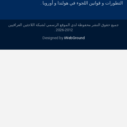
التطورات و قوانين اللجوء في هولندا و أوروبا .
جميع حقوق النشر محفوظة لدي الموقع الرسمي لشبكة اللاجئين العراقيين
2012-2026 .
Designed by
iWebGround