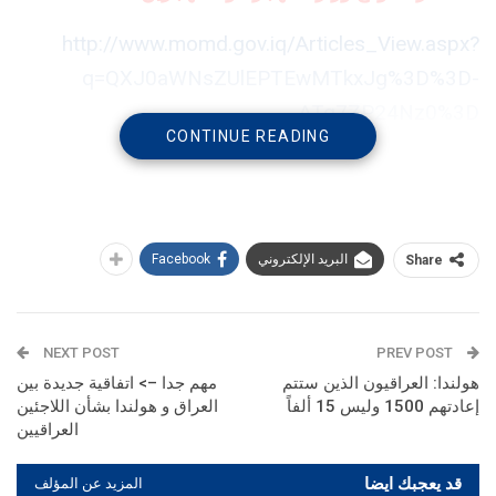
http://www.momd.gov.iq/Articles_View.aspx?
q=QXJ0aWNsZUlEPTEwMTkxJg%3D%3D-
ATq7ZP24Nz0%3D
CONTINUE READING
البريد الإلكتروني
Facebook
Share
NEXT POST
PREV POST
هولندا: العراقيون الذين ستتم
مهم جدا –> اتفاقية جديدة بين
إعادتهم 1500 وليس 15 ألفاً
العراق و هولندا بشأن اللاجئين
العراقيين
قد يعجبك ايضا
المزيد عن المؤلف